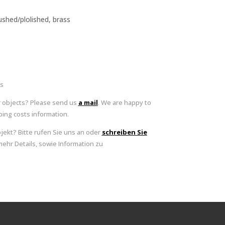
rushed/plolished, brass
ts
r objects? Please send us
a mail
. We are happy to
ing costs information.
bjekt? Bitte rufen Sie uns an oder
schreiben Sie
mehr Details, sowie Information zu