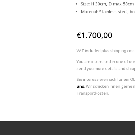
Size: H 30cm, D max 58cm
Material: Stainless steel, b
€
1.700,00
VAT included plus shipping cos
You are interested in one of ou
send you more details and shipp
Sie interessieren sich für ein O
uns
. Wir schicken Ihnen gerne 
Transportkosten.