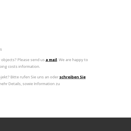
ts
r objects? Please send us
a mail
. We are happy to
ing costs information.
bjekt? Bitte rufen Sie uns an oder
schreiben Sie
mehr Details, sowie Information zu