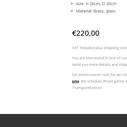
Size: H 26cm, D 20cm
Material: Brass, glass
€
220,00
VAT included plus shipping cos
You are interested in one of ou
send you more details and shipp
Sie interessieren sich für ein O
uns
. Wir schicken Ihnen gerne 
Transportkosten.