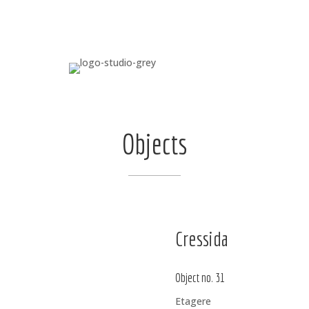
Objects
Cressida
Object no. 31
Etagere