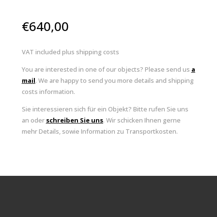
€
640,00
VAT included plus shipping costs
You are interested in one of our objects? Please send us
a
mail
. We are happy to send you more details and shipping
costs information.
Sie interessieren sich für ein Objekt? Bitte rufen Sie uns
an oder
schreiben Sie uns
. Wir schicken Ihnen gerne
mehr Details, sowie Information zu Transportkosten.