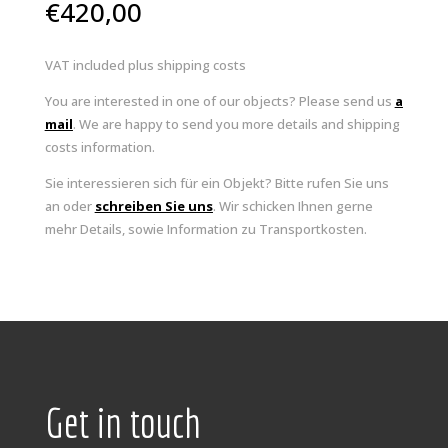
€
420,00
VAT included plus shipping costs
You are interested in one of our objects? Please send us
a
mail
. We are happy to send you more details and shipping
costs information.
Sie interessieren sich für ein Objekt? Bitte rufen Sie uns
an oder
schreiben Sie uns
. Wir schicken Ihnen gerne
mehr Details, sowie Information zu Transportkosten.
Get in touch