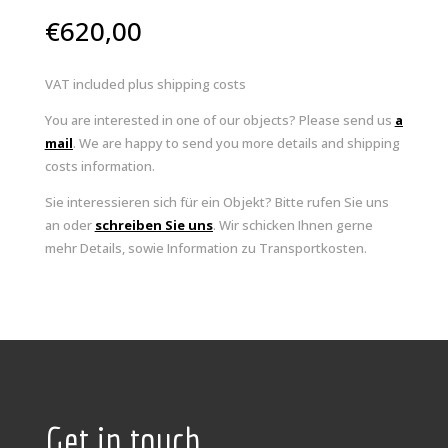
€
620,00
VAT included plus shipping costs
You are interested in one of our objects? Please send us
a
mail
. We are happy to send you more details and shipping
costs information.
Sie interessieren sich für ein Objekt? Bitte rufen Sie uns
an oder
schreiben Sie uns
. Wir schicken Ihnen gerne
mehr Details, sowie Information zu Transportkosten.
Get in touch