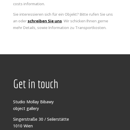
costs information.
Sie interessieren sich für ein Objekt? Bitte rufen Sie uns
an oder
schreiben Sie uns
. Wir schicken Ihnen gerne
mehr Details, sowie Information zu Transportkosten.
Get in touch
Studio Mollay Bibawy
object gallery
Singerstraße 30 / Seilerstätte
1010 Wien